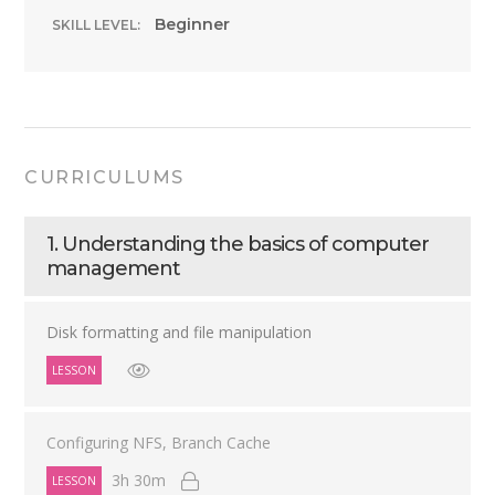
Beginner
SKILL LEVEL:
CURRICULUMS
1. Understanding the basics of computer
management
Disk formatting and file manipulation
LESSON
Configuring NFS, Branch Cache
3h 30m
LESSON