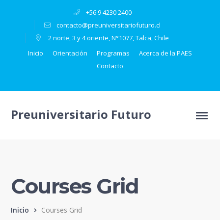
+56 9 4230 2400
contacto@preuniversitariofuturo.cl
2 norte, 3 y 4 oriente, N°1077, Talca, Chile
Inicio
Orientación
Programas
Acerca de la PAES
Contacto
Preuniversitario Futuro
Courses Grid
Inicio
Courses Grid